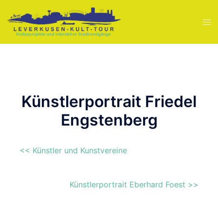
Inhalt
Zum
springen
Inhalt
Men
springen
ums
Künstlerportrait Friedel
Engstenberg
<< Künstler und Kunstvereine
Künstlerportrait Eberhard Foest >>